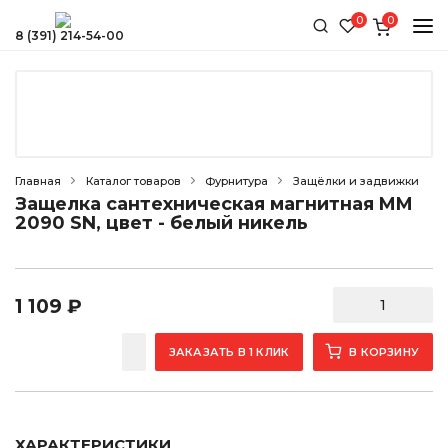
0
0
8 (391) 214-54-00
КАТАЛОГ
ДОСТАВКА И ОПЛАТА
МЕЖКОМНАТНЫЕ ДВЕРИ
УСТАНОВКА ДВЕРЕЙ
Со скидкой
Недорогие
ОБМЕН И ВОЗВРАТ
Главная
Каталог товаров
Фурнитура
Защёлки и задвижки
Экошпон
Защелка сантехническая магнитная MM
КОНТАКТЫ
2090 SN, цвет - белый никель
Эмаль
Со стеклом
Глухие (без стекла)
1 109
₽
Современные
Классические
ЗАКАЗАТЬ В 1 КЛИК
В КОРЗИНУ
Светлые
Тёмные
Белые
ХАРАКТЕРИСТИКИ