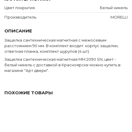
Серые
Цвет покрытия
Белый никель
Венге
Скрытые
Производитель
MORELLI
Бежевые
ОПИСАНИЕ
ВХОДНЫЕ ДВЕРИ
Защелка сантехническая магнитная с межосевым
Со скидкой
расстоянием 90 мм. В комплект входит: корпус защелки,
ответная планка, комплект шурупов (4 шт).
Недорогие
Защелка сантехническая магнитная MM 2090 SN, цвет -
С терморазрывом
белый никель с доставкой в Красноярске можно купить в
С зеркалом
магазине "Арт двери".
Современные
Классические
ПОХОЖИЕ ТОВАРЫ
ФУРНИТУРА
Дверные ручки
Дверные петли
Защёлки и задвижки
Замки и защёлки под ключевой цилиндр