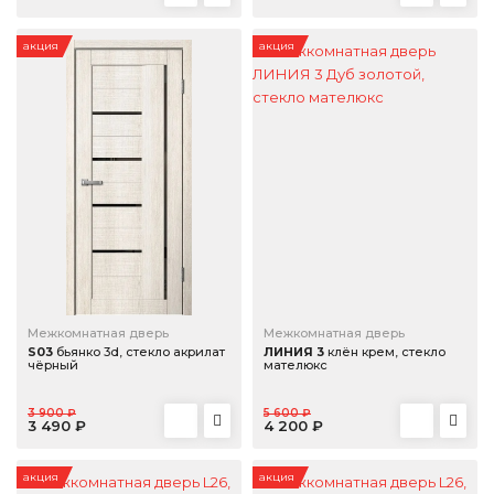
акция
акция
Межкомнатная дверь
Межкомнатная дверь
S03
бьянко 3d, стекло акрилат
ЛИНИЯ 3
клён крем, стекло
чёрный
мателюкс
3 900 ₽
5 600 ₽
3 490 ₽
4 200 ₽
акция
акция