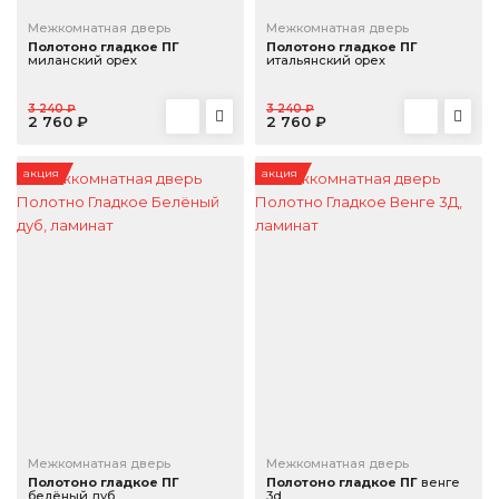
Серые
Межкомнатная дверь
Межкомнатная дверь
Венге
Полотоно гладкое ПГ
Полотоно гладкое ПГ
миланский орех
итальянский орех
Скрытые
Бежевые
3 240 ₽
3 240 ₽
2 760 ₽
2 760 ₽
ВХОДНЫЕ ДВЕРИ
Со скидкой
акция
акция
Недорогие
С терморазрывом
С зеркалом
Современные
Классические
ФУРНИТУРА
Дверные ручки
Дверные петли
Защёлки и задвижки
Межкомнатная дверь
Межкомнатная дверь
Полотоно гладкое ПГ
Полотоно гладкое ПГ
венге
Замки и защёлки под ключевой цилиндр
белёный дуб
3d