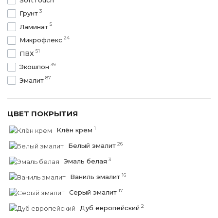
3
Грунт
5
Ламинат
24
Микрофлекс
51
ПВХ
39
Экошпон
87
Эмалит
ЦВЕТ ПОКРЫТИЯ
1
Клён крем
26
Белый эмалит
3
Эмаль белая
16
Ваниль эмалит
17
Серый эмалит
2
Дуб европейский