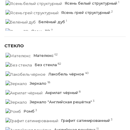
1
Ясень белый структурный
2
Ясень грей структурный
1
Белёный дуб
7
Ясень 3D
6
Венге 3D
СТЕКЛО
1
Миланский орех
62
Мателюкс
1
Итальянский орех
82
Без стекла
4
Дуб арктик
40
Лакобель чёрное
5
Дуб пацифик
18
Зеркало
6
Сноу софт
8
Акрилат чёрный
6
Грей софт
3
Зеркало "Английская решётка"
6
Капучино софт
3
Ромб
5
Бетон тёмный ПВХ
3
Графит сатинированный
5
Бетон светлый ПВХ
11
Английская решётка