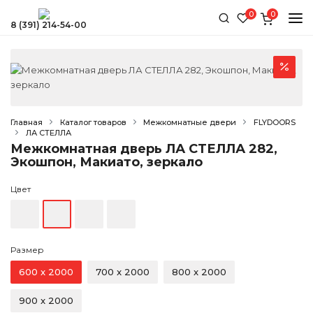
0
0
8 (391) 214-54-00
КАТАЛОГ
ДОСТАВКА И ОПЛАТА
МЕЖКОМНАТНЫЕ ДВЕРИ
УСТАНОВКА ДВЕРЕЙ
Со скидкой
Недорогие
ОБМЕН И ВОЗВРАТ
Главная
Каталог товаров
Межкомнатные двери
FLYDOORS
ЛА СТЕЛЛА
Экошпон
КОНТАКТЫ
Межкомнатная дверь ЛА СТЕЛЛА 282,
Эмаль
Экошпон, Макиато, зеркало
Со стеклом
Цвет
Глухие (без стекла)
Современные
Классические
Размер
Светлые
600 x 2000
700 x 2000
800 x 2000
Тёмные
Белые
900 x 2000