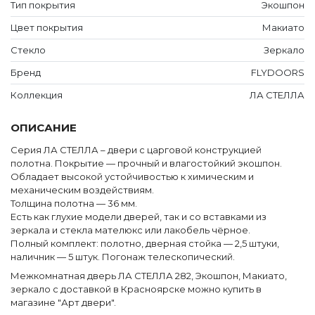
Тип покрытия
Экошпон
Дверцы для животных
Цвет покрытия
Макиато
ПОГОНАЖ
Стекло
Зеркало
Наличники
Бренд
FLYDOORS
Доборы
Коллекция
ЛА СТЕЛЛА
Дверные стойки
ОПИСАНИЕ
Cерия ЛА СТЕЛЛА – двери с царговой конструкцией
полотна. Покрытие — прочный и влагостойкий экошпон.
Обладает высокой устойчивостью к химическим и
механическим воздействиям.
Толщина полотна — 36 мм.
Есть как глухие модели дверей, так и со вставками из
зеркала и стекла мателюкс или лакобель чёрное.
Полный комплект: полотно, дверная стойка — 2,5 штуки,
наличник — 5 штук. Погонаж телескопический.
Межкомнатная дверь ЛА СТЕЛЛА 282, Экошпон, Макиато,
зеркало с доставкой в Красноярске можно купить в
магазине "Арт двери".